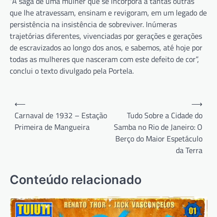
“A saga de uma mulher que se incorpora a tantas outras
que lhe atravessam, ensinam e revigoram, em um legado de
persistência na insistência de sobreviver. Inúmeras
trajetórias diferentes, vivenciadas por gerações e gerações
de escravizados ao longo dos anos, e sabemos, até hoje por
todas as mulheres que nasceram com este defeito de cor”,
conclui o texto divulgado pela Portela.
Navegação
⟵
⟶
de
Carnaval de 1932 – Estação
Tudo Sobre a Cidade do
Primeira de Mangueira
Samba no Rio de Janeiro: O
Post
Berço do Maior Espetáculo
da Terra
Conteúdo relacionado