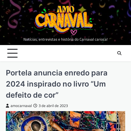
Skip
to
content
Notícias, entrevistas e história do Carnaval carioca!
Portela anuncia enredo para
2024 inspirado no livro “Um
defeito de cor”
amocarnaval
3 de abril de 2023