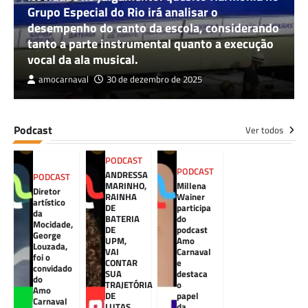
Grupo Especial do Rio irá analisar o
desempenho do canto da escola, considerando
tanto a parte instrumental quanto a execução
vocal da ala musical.
amocarnaval
30 de dezembro de 2025
Podcast
Ver todos
PODCAST
PODCAST
ANDRESSA
PODCAST
MARINHO,
Millena
Diretor
RAINHA
Wainer
artístico
DE
participa
da
BATERIA
do
Mocidade,
DE
podcast
George
UPM,
Amo
Louzada,
VAI
Carnaval
foi o
CONTAR
e
convidado
SUA
destaca
do
TRAJETÓRIA
o
Amo
DE
papel
Carnaval
LUTAS
da