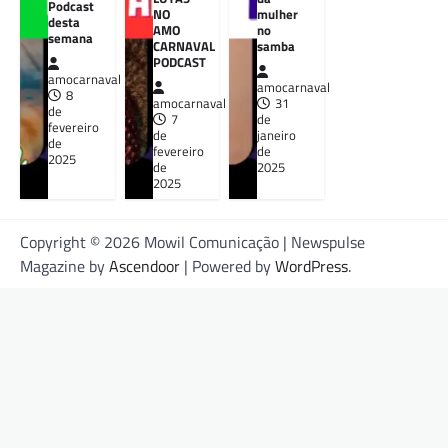
Podcast
NO
mulher
desta
AMO
no
semana
CARNAVAL
samba
PODCAST
amocarnaval
amocarnaval
8
amocarnaval
31
de
7
de
fevereiro
de
janeiro
de
fevereiro
de
2025
de
2025
2025
Copyright © 2026 Mowil Comunicação | Newspulse
Magazine by
Ascendoor
| Powered by
WordPress
.