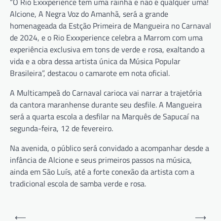
“O Rio Exxxperience tem uma rainha e não é qualquer uma!
Alcione, A Negra Voz do Amanhã, será a grande
homenageada da Estção Primeira de Mangueira no Carnaval
de 2024, e o Rio Exxxperience celebra a Marrom com uma
experiência exclusiva em tons de verde e rosa, exaltando a
vida e a obra dessa artista única da Música Popular
Brasileira”, destacou o camarote em nota oficial.
A Multicampeã do Carnaval carioca vai narrar a trajetória
da cantora maranhense durante seu desfile. A Mangueira
será a quarta escola a desfilar na Marquês de Sapucaí na
segunda-feira, 12 de fevereiro.
Na avenida, o público será convidado a acompanhar desde a
infância de Alcione e seus primeiros passos na música,
ainda em São Luís, até a forte conexão da artista com a
tradicional escola de samba verde e rosa.
Navegação
⟵
⟶