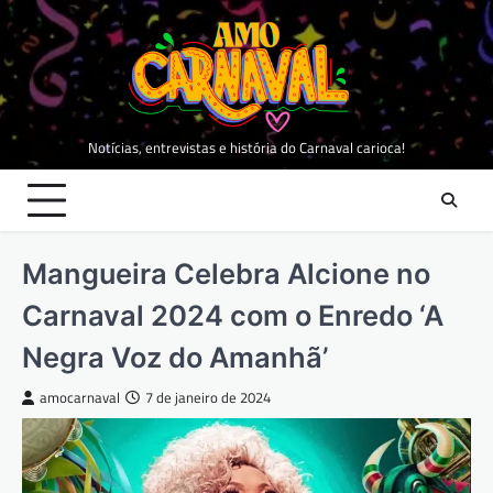
Skip
to
content
Notícias, entrevistas e história do Carnaval carioca!
Mangueira Celebra Alcione no
Carnaval 2024 com o Enredo ‘A
Negra Voz do Amanhã’
amocarnaval
7 de janeiro de 2024