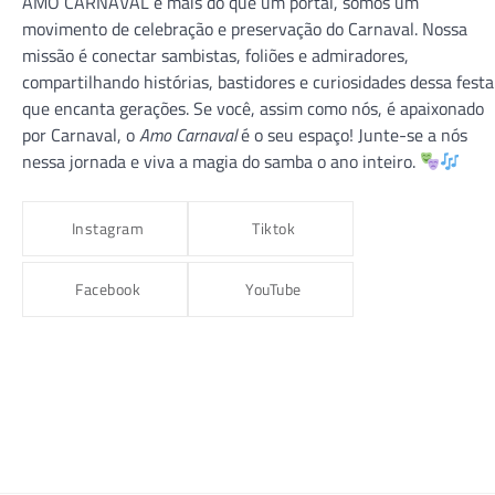
AMO CARNAVAL é mais do que um portal, somos um
movimento de celebração e preservação do Carnaval. Nossa
missão é conectar sambistas, foliões e admiradores,
compartilhando histórias, bastidores e curiosidades dessa festa
que encanta gerações. Se você, assim como nós, é apaixonado
CARNAVAL 2026
CARNAVAL RJ
GRUPO ESPECIAL
por Carnaval, o
Amo Carnaval
é o seu espaço! Junte-se a nós
VILA ISABEL
nessa jornada e viva a magia do samba o ano inteiro.
VILA ISABEL 2026 – “Macumbembê,
Samborembá: Sonhei que um Sambista
Instagram
Tiktok
Sonhou a África”
amocarnaval
9 de dezembro de 2025
Facebook
YouTube