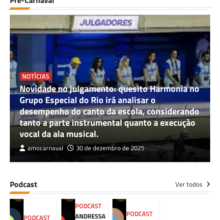
NOTÍCIAS
Novidade no julgamento: quesito Harmonia no
Grupo Especial do Rio irá analisar o
desempenho do canto da escola, considerando
tanto a parte instrumental quanto a execução
vocal da ala musical.
amocarnaval
30 de dezembro de 2025
Podcast
Ver todos
PODCAST
PODCAST
ANDRESSA
PODCAST