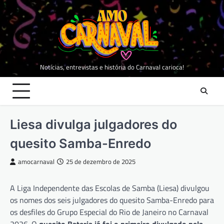
Skip
to
content
Notícias, entrevistas e história do Carnaval carioca!
Liesa divulga julgadores do
quesito Samba-Enredo
amocarnaval
25 de dezembro de 2025
A Liga Independente das Escolas de Samba (Liesa) divulgou
os nomes dos seis julgadores do quesito Samba-Enredo para
os desfiles do Grupo Especial do Rio de Janeiro no Carnaval
2026. O
quesito Bateria já foi o primeiro divulgado pela