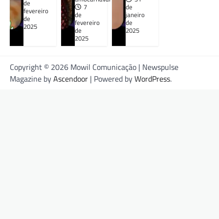
de
7
de
fevereiro
de
janeiro
de
fevereiro
de
2025
de
2025
2025
Copyright © 2026 Mowil Comunicação | Newspulse
Magazine by
Ascendoor
| Powered by
WordPress
.