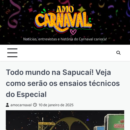
Skip
to
content
Notícias, entrevistas e história do Carnaval carioca!
Todo mundo na Sapucaí! Veja
como serão os ensaios técnicos
do Especial
amocarnaval
10 de janeiro de 2025