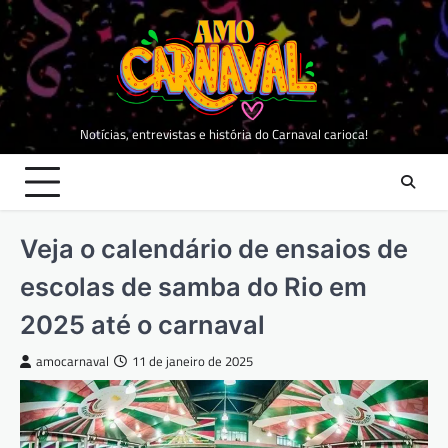
Skip
to
content
Notícias, entrevistas e história do Carnaval carioca!
Veja o calendário de ensaios de
escolas de samba do Rio em
2025 até o carnaval
amocarnaval
11 de janeiro de 2025