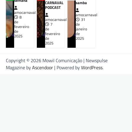
semana
CARNAVAL
samba
PODCAST
amocarnaval
amocarnaval
8
amocarnaval
31
de
7
de
fevereiro
de
janeiro
de
fevereiro
de
2025
de
2025
2025
Copyright © 2026 Mowil Comunicação | Newspulse
Magazine by
Ascendoor
| Powered by
WordPress
.