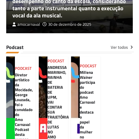
desempenho do canto da escola, considerando
tanto a parte instrumental quanto a execução
vocal da ala musical.
amocarnaval
30 de dezembro de 2025
Podcast
Ver todos
PODCAST
PODCAST
ANDRESSA
PODCAST
MARINHO,
Millena
Diretor
RAINHA
Wainer
artístico
DE
participa
da
BATERIA
do
Mocidade,
DE
podcast
George
UPM,
Amo
Louzada,
VAI
Carnaval
foi o
CONTAR
e
convidado
SUA
destaca
do
TRAJETÓRIA
o
Amo
DE
papel
Carnaval
LUTAS
da
Podcast
NO
mulher
desta
AMO
no