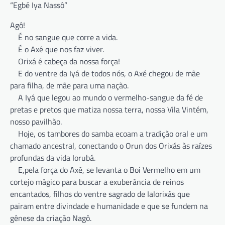
“Egbé Iya Nassô”
Agô!
É no sangue que corre a vida.
É o Axé que nos faz viver.
Orixá é cabeça da nossa força!
E do ventre da Iyá de todos nós, o Axé chegou de mãe
para filha, de mãe para uma nação.
A Iyá que legou ao mundo o vermelho-sangue da fé de
pretas e pretos que matiza nossa terra, nossa Vila Vintém,
nosso pavilhão.
Hoje, os tambores do samba ecoam a tradição oral e um
chamado ancestral, conectando o Orun dos Orixás às raízes
profundas da vida Iorubá.
E,pela força do Axé, se levanta o Boi Vermelho em um
cortejo mágico para buscar a exuberância de reinos
encantados, filhos do ventre sagrado de Ialorixás que
pairam entre divindade e humanidade e que se fundem na
gênese da criação Nagô.