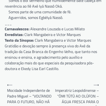
Somos o Boi Vermelho que humildemente bate cabeça em
reverência ao Ilê Axé Iyá Nassô Oká.
Somos parte de uma comunidade de fé.
Aguerridos, somos EgbéIyá Nassô.
___
Carnavalescos:
Alexandre Louzada e Lucas Milato
Enredistas:
Clark Mangabeira e Victor Marques
Texto da Sinopse:
Clark Mangabeira e Victor Marques
Gratidão e devoção sempre à presença viva do Axé da
tradição da Casa Branca do Engenho Velho, que tanto nos
ensinou e ensina, e agradecimento pelo auxílio e
colaboração mais do que especiais da pesquisadora pós-
doutora e Ekedy Lisa Earl Castillo.
Navegação
⟵
⟶
de
Mocidade Independente de
Imperatriz Leopoldinense –
Padre Miguel – “VOLTANDO
“ÓMI TÚTÚ AO OLÚFON –
Post
PARA O FUTURO, NÃO HÁ
ÁGUA FRESCA PARA O