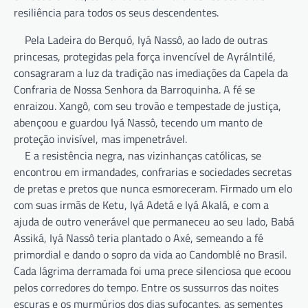
resiliência para todos os seus descendentes.
Pela Ladeira do Berquó, Iyá Nassô, ao lado de outras
princesas, protegidas pela força invencível de AyráIntilé,
consagraram a luz da tradição nas imediações da Capela da
Confraria de Nossa Senhora da Barroquinha. A fé se
enraizou. Xangô, com seu trovão e tempestade de justiça,
abençoou e guardou Iyá Nassô, tecendo um manto de
proteção invisível, mas impenetrável.
E a resistência negra, nas vizinhanças católicas, se
encontrou em irmandades, confrarias e sociedades secretas
de pretas e pretos que nunca esmoreceram. Firmado um elo
com suas irmãs de Ketu, Iyá Adetá e Iyá Akalá, e com a
ajuda de outro venerável que permaneceu ao seu lado, Babá
Assiká, Iyá Nassô teria plantado o Axé, semeando a fé
primordial e dando o sopro da vida ao Candomblé no Brasil.
Cada lágrima derramada foi uma prece silenciosa que ecoou
pelos corredores do tempo. Entre os sussurros das noites
escuras e os murmúrios dos dias sufocantes, as sementes