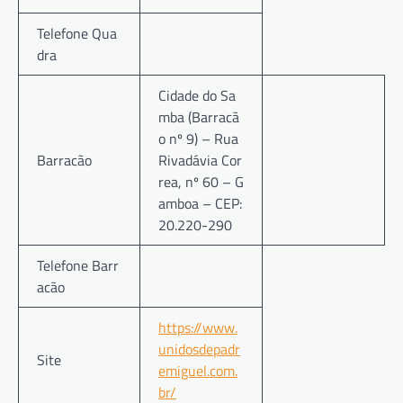
Telefone Qua
dra
Cidade do Sa
mba (Barracã
o nº 9) – Rua
Barracão
Rivadávia Cor
rea, nº 60 – G
amboa – CEP:
20.220-290
Telefone Barr
acão
https://www.
unidosdepadr
Site
emiguel.com.
br/