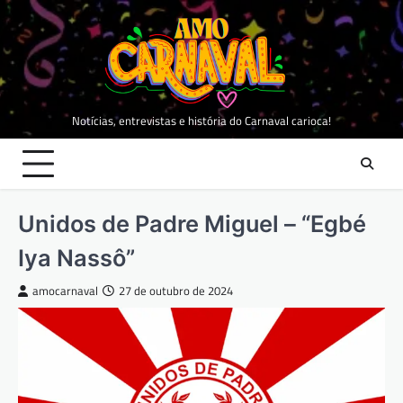
Skip
to
content
Notícias, entrevistas e história do Carnaval carioca!
Unidos de Padre Miguel – “Egbé
Iya Nassô”
amocarnaval
27 de outubro de 2024