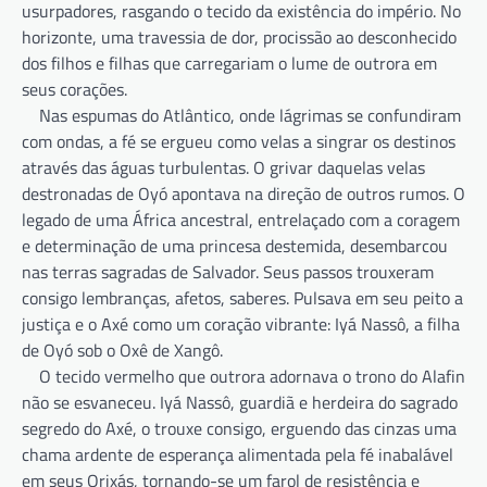
usurpadores, rasgando o tecido da existência do império. No
horizonte, uma travessia de dor, procissão ao desconhecido
dos filhos e filhas que carregariam o lume de outrora em
seus corações.
Nas espumas do Atlântico, onde lágrimas se confundiram
com ondas, a fé se ergueu como velas a singrar os destinos
através das águas turbulentas. O grivar daquelas velas
destronadas de Oyó apontava na direção de outros rumos. O
legado de uma África ancestral, entrelaçado com a coragem
e determinação de uma princesa destemida, desembarcou
nas terras sagradas de Salvador. Seus passos trouxeram
consigo lembranças, afetos, saberes. Pulsava em seu peito a
justiça e o Axé como um coração vibrante: Iyá Nassô, a filha
de Oyó sob o Oxê de Xangô.
O tecido vermelho que outrora adornava o trono do Alafin
não se esvaneceu. Iyá Nassô, guardiã e herdeira do sagrado
segredo do Axé, o trouxe consigo, erguendo das cinzas uma
chama ardente de esperança alimentada pela fé inabalável
em seus Orixás, tornando-se um farol de resistência e