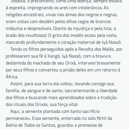
Todavia, o preconceito, como uma doença, sempre estava
à espreita, impregnando os ares com intolerância. As
religiões ancestrais, vivas nas almas dos negros e negras,
eram vistas com desdém pelos olhos cegos de brancos
indoutos e desprezíveis. Diante da injustiça e pela luta, o
brado dos revoltosos! O grito dos Imalês ecoou pela noite,
marcando profundamente o coração maternal de Iyá Nassô.
Tendo os filhos perseguidos após a Revolta dos Malês, por
professarem sua fé à Xangô, Iyá Nassô, com a bravura
destemida do machado de seu Orixá, interveio bravamente
por seus filhos e converteu a prisão deles em um retorno à
África.
Assim, para sua terra ela voltou, levando consigo sua
família, de sangue e de santo, sacramentando a liberdade
dos filhos e buscando mais aprendizados sobre a tradição
dos rituais dos Orixás, sua força vital.
Aqui, a semente plantada com tanto sacrifício
permaneceu. Essa semente, enterrada no solo fértil da
Bahia de Todos os Santos, guardou a promessa de