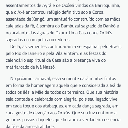
assentamentos de Ayrá e de Oxóssi vindos da Barroquinha,
que o Axé encontrou refúgio definitivo sob a Coroa
assentada de Xangô, um santuário construído com as mãos
calejadas da fé, à sombra do Bambuzal sagrado de Dankô e
no acalanto das águas de Oxum. Uma Casa onde Oríkì’s
sagrados ecoam pelos corredores.
De lá, as sementes continuaram a se espalhar pelo Brasil,
pelo Rio de Janeiro e pela Vila Vintém, e as festas do
calendário espiritual da Casa são a presença viva do
matriarcado de Iyá Nassô.
No próximo carnaval, essa semente dará muitos frutos
em forma de homenagem àquela que é considerada a Iyá de
todos os Ilês, a Mãe de todos os terreiros. Que sua história
seja contada e celebrada com alegria, pois seu legado vive
em cada toque dos atabaques, em cada dança sagrada, em
cada gesto de devoção aos Orixás. Que sua luz continue a
guiar os passos daqueles que buscam a verdadeira essência
da fé e da ancestralidade.