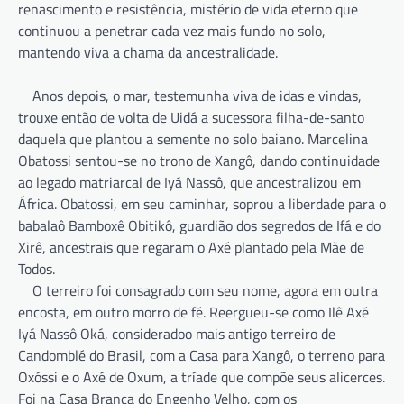
renascimento e resistência, mistério de vida eterno que
continuou a penetrar cada vez mais fundo no solo,
mantendo viva a chama da ancestralidade.
Anos depois, o mar, testemunha viva de idas e vindas,
trouxe então de volta de Uidá a sucessora filha-de-santo
daquela que plantou a semente no solo baiano. Marcelina
Obatossi sentou-se no trono de Xangô, dando continuidade
ao legado matriarcal de Iyá Nassô, que ancestralizou em
África. Obatossi, em seu caminhar, soprou a liberdade para o
babalaô Bamboxê Obitikô, guardião dos segredos de Ifá e do
Xirê, ancestrais que regaram o Axé plantado pela Mãe de
Todos.
O terreiro foi consagrado com seu nome, agora em outra
encosta, em outro morro de fé. Reergueu-se como Ilê Axé
Iyá Nassô Oká, consideradoo mais antigo terreiro de
Candomblé do Brasil, com a Casa para Xangô, o terreno para
Oxóssi e o Axé de Oxum, a tríade que compõe seus alicerces.
Foi na Casa Branca do Engenho Velho, com os