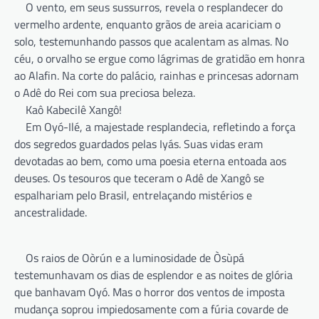
O vento, em seus sussurros, revela o resplandecer do
vermelho ardente, enquanto grãos de areia acariciam o
solo, testemunhando passos que acalentam as almas. No
céu, o orvalho se ergue como lágrimas de gratidão em honra
ao Alafin. Na corte do palácio, rainhas e princesas adornam
o Adê do Rei com sua preciosa beleza.
Kaô Kabecilê Xangô!
Em Oyó-Ilé, a majestade resplandecia, refletindo a força
dos segredos guardados pelas Iyás. Suas vidas eram
devotadas ao bem, como uma poesia eterna entoada aos
deuses. Os tesouros que teceram o Adê de Xangô se
espalhariam pelo Brasil, entrelaçando mistérios e
ancestralidade.
Os raios de Oòrún e a luminosidade de Òsùpá
testemunhavam os dias de esplendor e as noites de glória
que banhavam Oyó. Mas o horror dos ventos de imposta
mudança soprou impiedosamente com a fúria covarde de