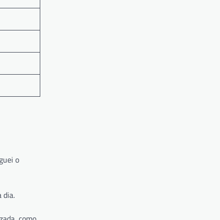
guei o
 dia.
uzada, como