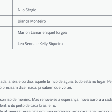
Nilo Sérgio
Bianca Monteiro
Marlon Lamar e Squel Jorgea
Leo Senna e Kelly Siqueira
ada, anéis e cordão, aquele brinco de águia, tudo está no lugar. Pe
o precisam dizer nada, já sabem que voltei.
orriso de menino. Mas renova-se a esperança, nova aurora a cada
ntro do peito de cada brasileiro.
a de atravessar esse país em uma procissão, uma caravana, uma cr