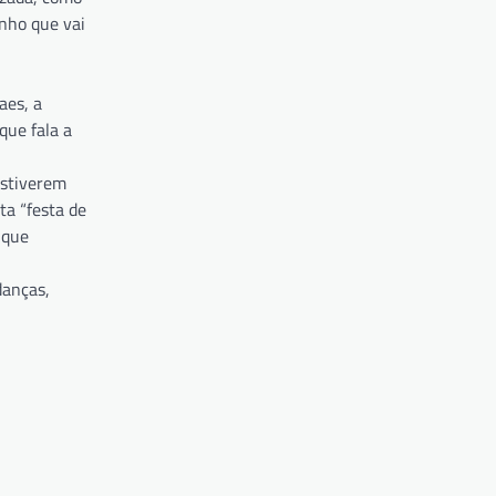
inho que vai
aes, a
que fala a
estiverem
ta “festa de
 que
danças,