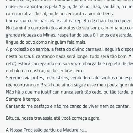
quiserem; apontados pela Águia, de pé no chão, sandália, o qu
rumo ao altar do sol, onde nos encanta a voz de Deus.
Com a roupa encharcada e a alma repleta de chão, todo o povo i
No caminho contrário dos vibratos do seu som, caminhando con
grande riqueza da Minas, respeitando seus 81 anos de estrada,
língua do povo como ninguém fala mais.
A procissão do samba, a festa do divino carnaval, seguirá dispo
nesta busca. E cantando nada será longe, tudo será tão bom. A
reto”, estará carregando em sua voz embargada e repleta de 
embalou a construção do ser brasileiro.
Seremos viajantes, menestréis, vendedores de sonhos que esp
reencontrando o Brasil que ainda segue esse meu poeta que ni
Não há o que me justificar, nunca será tão cedo, ou tão tarde,
Sempre é tempo.
Cantando me desfaço e não me canso de viver nem de cantar.
Bituca, nossa travessia até você começa agora.
A Nossa Procissão partiu de Madureira…