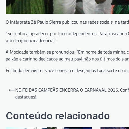
O intérprete Zé Paulo Sierra publicou nas redes sociais, na ta
“Só tenho a agradecer por tudo independentes. Parafraseando C
um dia @mocidadeoficial”.
A Mocidade também se pronunciou: “Em nome de toda minha com
paixão e carinho dedicados ao meu pavilhão nos últimos dois an
Foi lindo demais ter você conosco e desejamos toda sorte do m
Navegação
⟵
NOITE DAS CAMPEÃS ENCERRA O CARNAVAL 2025. Confi
de
destaques!
Post
Conteúdo relacionado