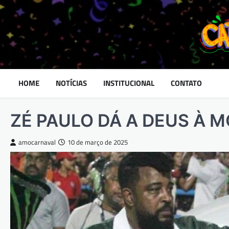
Skip
to
content
HOME
NOTÍCIAS
INSTITUCIONAL
CONTATO
ZÉ PAULO DÁ A DEUS À 
amocarnaval
10 de março de 2025