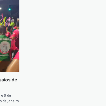
saios de
5
 e 9 de
o de Janeiro