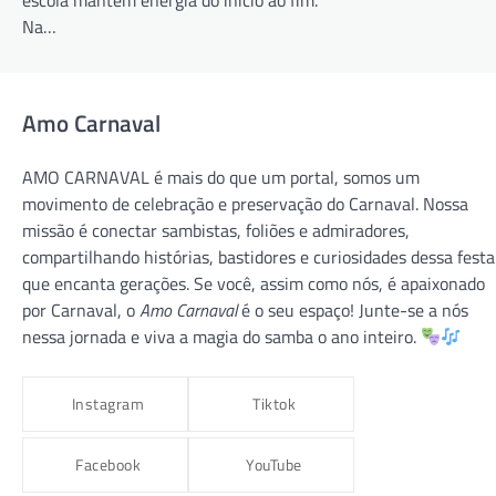
escola mantém energia do início ao fim.
Na…
Amo Carnaval
AMO CARNAVAL é mais do que um portal, somos um
movimento de celebração e preservação do Carnaval. Nossa
missão é conectar sambistas, foliões e admiradores,
compartilhando histórias, bastidores e curiosidades dessa festa
que encanta gerações. Se você, assim como nós, é apaixonado
CARNAVAL 2026
CARNAVAL RJ
GRUPO ESPECIAL
por Carnaval, o
Amo Carnaval
é o seu espaço! Junte-se a nós
VILA ISABEL
nessa jornada e viva a magia do samba o ano inteiro.
VILA ISABEL 2026 – “Macumbembê,
Samborembá: Sonhei que um Sambista
Instagram
Tiktok
Sonhou a África”
amocarnaval
9 de dezembro de 2025
Facebook
YouTube