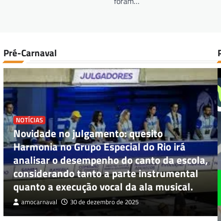
foram…
Pré-Carnaval
NOTÍCIAS
Novidade no julgamento: quesito
Harmonia no Grupo Especial do Rio irá
analisar o desempenho do canto da escola,
considerando tanto a parte instrumental
quanto a execução vocal da ala musical.
amocarnaval
30 de dezembro de 2025