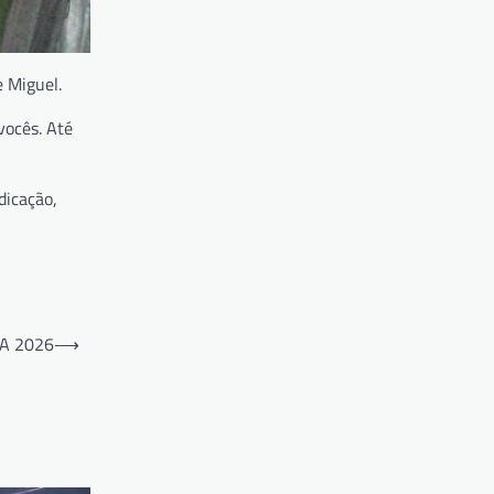
e Miguel.
vocês. Até
dicação,
A 2026
⟶