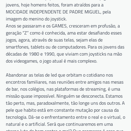
jovens, hoje homens feitos, foram atraídos para a
MOCIDADE INDEPENDENTE DE PADRE MIGUEL, pela
imagem do menino do joystick.
Anos se passaram e os GAMES, cresceram em profusão, a
geração “Z” como é conhecida, ama estar desafiando esses
jogos, agora, através de suas telas, sejam elas de
smartfones, tablets ou de computadores. Para os jovens das
décadas de 1980 e 1990, que viviam com joysticks na mão
dos videogames, o jogo atual é mais complexo.
Abandonar as telas de led que orbitam o cotidiano nos
encontros familiares, nas reuniões entre amigos nas mesas
de bar, nos colégios, nas plataformas de streaming, é uma
missão quase impossível. Ninguém se desconecta. Estamos
tão perto, mas, paradoxalmente, tão longe uns dos outros. A
pele que habito está em constante mutação por causa da
tecnologia. Dá-se o enfrentamento entre o real e o virtual, o
natural e o artificial. Será que continuaremos em uma
eterna luta do bem contra o mal? Que progresso é esse que