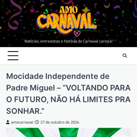
Skip
to
content
Notícias, entrevistas e história do Carnaval carioca!
Mocidade Independente de
Padre Miguel – “VOLTANDO PARA
O FUTURO, NÃO HÁ LIMITES PRA
SONHAR.”
amocarnaval
27 de outubro de 2024