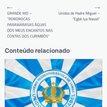
Navegação
⟵
⟶
de
GRANDE RIO –
Unidos de Padre Miguel –
“POROROCAS
“Egbé Iya Nassô”
Post
PARAWARASAS ÁGUAS
DOS MEUS ENCANTOS NAS
CONTAS DOS CURIMBÓS”
Conteúdo relacionado