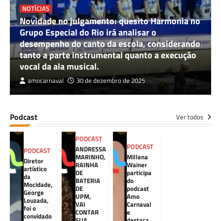
NOTÍCIAS
Novidade no julgamento: quesito Harmonia no
Grupo Especial do Rio irá analisar o
desempenho do canto da escola, considerando
tanto a parte instrumental quanto a execução
vocal da ala musical.
amocarnaval
30 de dezembro de 2025
Podcast
Ver todos
PODCAST
PODCAST
ANDRESSA
PODCAST
MARINHO,
Millena
Diretor
RAINHA
Wainer
artístico
DE
participa
da
BATERIA
do
Mocidade,
DE
podcast
George
UPM,
Amo
Louzada,
VAI
Carnaval
foi o
CONTAR
e
convidado
SUA
destaca