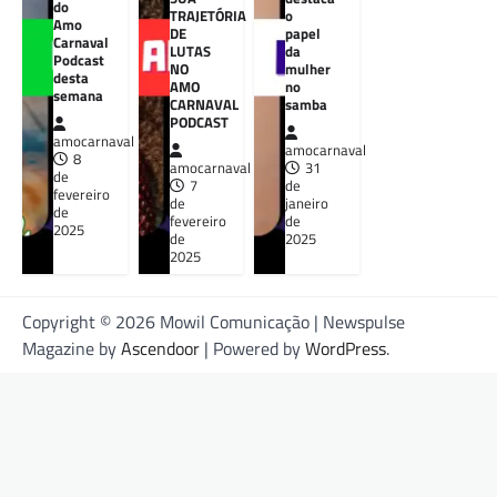
do
TRAJETÓRIA
o
Amo
DE
papel
Carnaval
LUTAS
da
Podcast
NO
mulher
desta
AMO
no
semana
CARNAVAL
samba
PODCAST
amocarnaval
amocarnaval
8
amocarnaval
31
de
7
de
fevereiro
de
janeiro
de
fevereiro
de
2025
de
2025
2025
Copyright © 2026 Mowil Comunicação | Newspulse
Magazine by
Ascendoor
| Powered by
WordPress
.