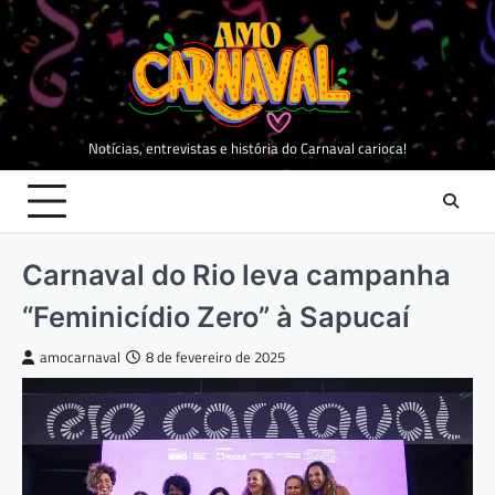
Skip
to
content
Notícias, entrevistas e história do Carnaval carioca!
Carnaval do Rio leva campanha
“Feminicídio Zero” à Sapucaí
amocarnaval
8 de fevereiro de 2025