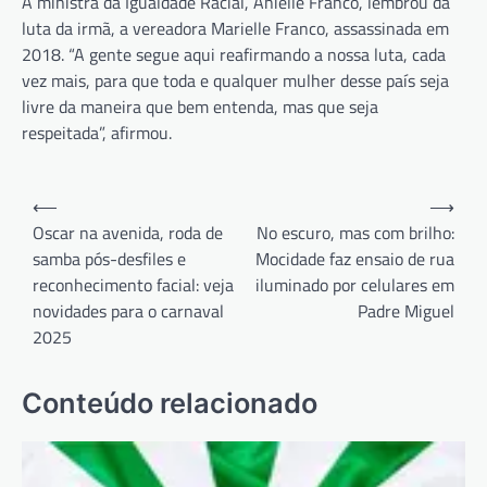
A ministra da Igualdade Racial, Anielle Franco, lembrou da
luta da irmã, a vereadora Marielle Franco, assassinada em
2018. “A gente segue aqui reafirmando a nossa luta, cada
vez mais, para que toda e qualquer mulher desse país seja
livre da maneira que bem entenda, mas que seja
respeitada”, afirmou.
Navegação
⟵
⟶
de
Oscar na avenida, roda de
No escuro, mas com brilho:
samba pós-desfiles e
Mocidade faz ensaio de rua
Post
reconhecimento facial: veja
iluminado por celulares em
novidades para o carnaval
Padre Miguel
2025
Conteúdo relacionado