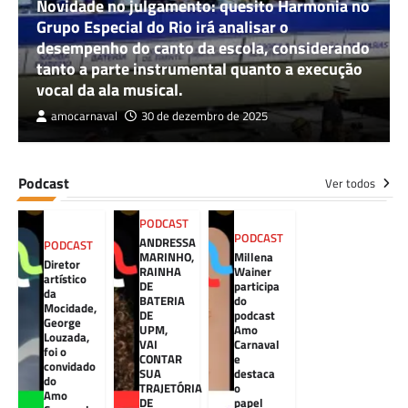
Novidade no julgamento: quesito Harmonia no
Grupo Especial do Rio irá analisar o
desempenho do canto da escola, considerando
tanto a parte instrumental quanto a execução
vocal da ala musical.
amocarnaval
30 de dezembro de 2025
Podcast
Ver todos
PODCAST
PODCAST
ANDRESSA
PODCAST
MARINHO,
Millena
Diretor
RAINHA
Wainer
artístico
DE
participa
da
BATERIA
do
Mocidade,
DE
podcast
George
UPM,
Amo
Louzada,
VAI
Carnaval
foi o
CONTAR
e
convidado
SUA
destaca
do
TRAJETÓRIA
o
Amo
DE
papel