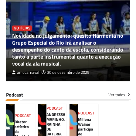
NOTÍCIAS
Novidade no julgamento: quesito Harmonia no
Grupo Especial do Rio irá analisar o
desempenho do canto da escola, considerando
tanto a parte instrumental quanto a execução
vocal da ala musical.
amocarnaval
30 de dezembro de 2025
Podcast
Ver todos
PODCAST
PODCAST
ANDRESSA
PODCAST
MARINHO,
Millena
Diretor
RAINHA
Wainer
artístico
DE
participa
da
BATERIA
do