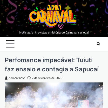
Skip
to
content
Notícias, entrevistas e história do Carnaval carioca!
Perfomance impecável: Tuiuti
faz ensaio e contagia a Sapucaí
amocarnaval
2 de fevereiro de 2025