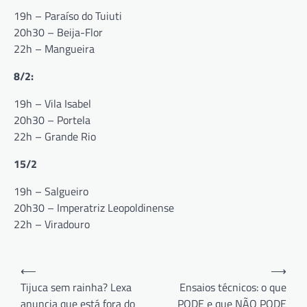
19h – Paraíso do Tuiuti
20h30 – Beija-Flor
22h – Mangueira
8/2:
19h – Vila Isabel
20h30 – Portela
22h – Grande Rio
15/2
19h – Salgueiro
20h30 – Imperatriz Leopoldinense
22h – Viradouro
Navegação
⟵
⟶
de
Tijuca sem rainha? Lexa
Ensaios técnicos: o que
anuncia que está fora do
PODE e que NÃO PODE