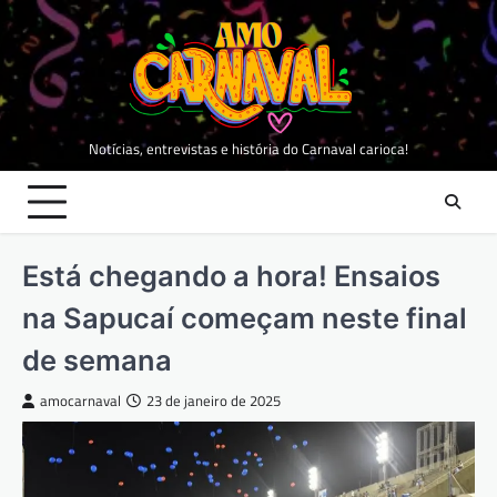
Skip
to
content
Notícias, entrevistas e história do Carnaval carioca!
Está chegando a hora! Ensaios
na Sapucaí começam neste final
de semana
amocarnaval
23 de janeiro de 2025