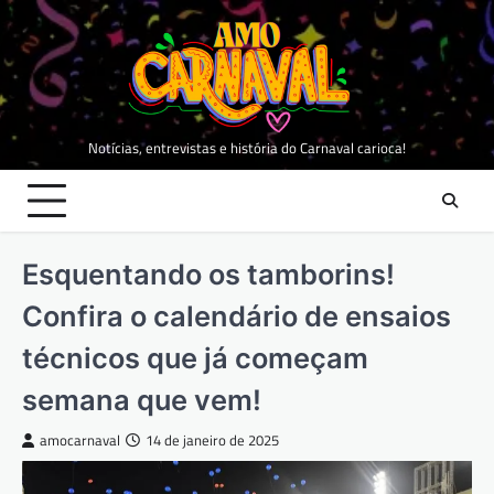
Skip
to
content
Notícias, entrevistas e história do Carnaval carioca!
Esquentando os tamborins!
Confira o calendário de ensaios
técnicos que já começam
semana que vem!
amocarnaval
14 de janeiro de 2025