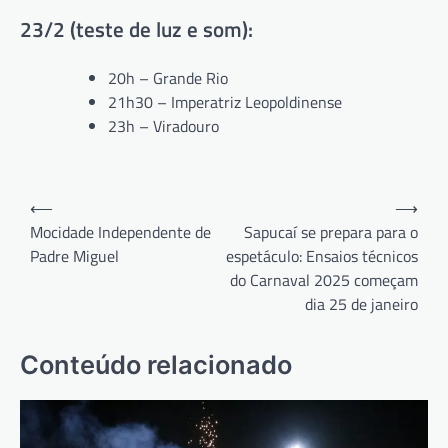
23/2 (teste de luz e som):
20h – Grande Rio
21h30 – Imperatriz Leopoldinense
23h – Viradouro
Navegação
⟵
⟶
de
Mocidade Independente de
Sapucaí se prepara para o
Padre Miguel
espetáculo: Ensaios técnicos
Post
do Carnaval 2025 começam
dia 25 de janeiro
Conteúdo relacionado