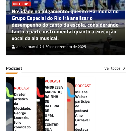
NOTÍCIAS
Novidade no julgamento: quesito Harmonia no
Grupo Especial do Rio irá analisar o
desempenho do canto da escola, considerando
tanto a parte instrumental quanto a execução
vocal da ala musical.
amocarnaval
30 de dezembro de 2025
Podcast
Ver todos
PODCAST
PODCAST
ANDRESSA
PODCAST
MARINHO,
Millena
Diretor
RAINHA
Wainer
artístico
DE
participa
da
BATERIA
do
Mocidade,
DE
podcast
George
UPM,
Amo
Louzada,
VAI
Carnaval
foi o
CONTAR
e
convidado
SUA
destaca