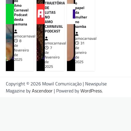
do
TRAJETÓRIA
o
Amo
DE
papel
Carnaval
LUTAS
da
Podcast
NO
mulher
desta
AMO
no
semana
CARNAVAL
samba
PODCAST
amocarnaval
amocarnaval
8
amocarnaval
31
de
7
de
fevereiro
de
janeiro
de
fevereiro
de
2025
de
2025
2025
Copyright © 2026 Mowil Comunicação | Newspulse
Magazine by
Ascendoor
| Powered by
WordPress
.