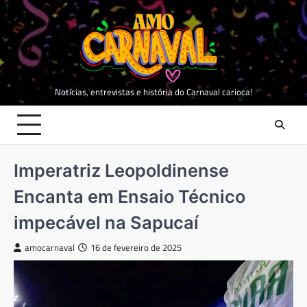
Skip
to
content
Notícias, entrevistas e história do Carnaval carioca!
Imperatriz Leopoldinense
Encanta em Ensaio Técnico
impecável na Sapucaí
amocarnaval
16 de fevereiro de 2025