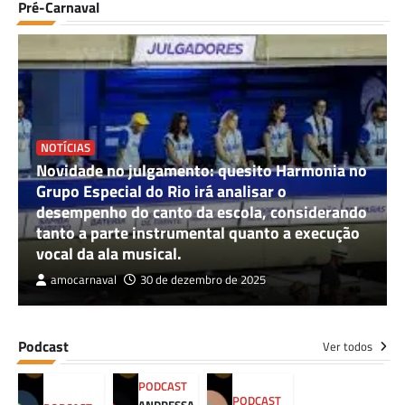
Pré-Carnaval
NOTÍCIAS
Novidade no julgamento: quesito Harmonia no
Grupo Especial do Rio irá analisar o
desempenho do canto da escola, considerando
tanto a parte instrumental quanto a execução
vocal da ala musical.
amocarnaval
30 de dezembro de 2025
Podcast
Ver todos
PODCAST
PODCAST