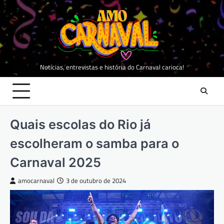
Skip
to
content
Notícias, entrevistas e história do Carnaval carioca!
Quais escolas do Rio já
escolheram o samba para o
Carnaval 2025
amocarnaval
3 de outubro de 2024