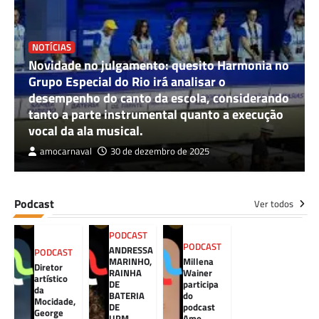
NOTÍCIAS
Novidade no julgamento: quesito Harmonia no
Grupo Especial do Rio irá analisar o
desempenho do canto da escola, considerando
tanto a parte instrumental quanto a execução
vocal da ala musical.
amocarnaval
30 de dezembro de 2025
Podcast
Ver todos
PODCAST
PODCAST
ANDRESSA
PODCAST
MARINHO,
Millena
Diretor
RAINHA
Wainer
artístico
DE
participa
da
BATERIA
do
Mocidade,
DE
podcast
George
UPM,
Amo