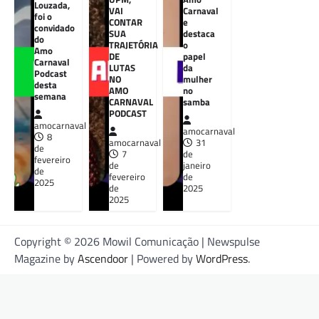
Louzada,
VAI
Carnaval
foi o
CONTAR
e
convidado
SUA
destaca
do
TRAJETÓRIA
o
Amo
DE
papel
Carnaval
LUTAS
da
Podcast
NO
mulher
desta
AMO
no
semana
CARNAVAL
samba
PODCAST
amocarnaval
amocarnaval
8
amocarnaval
31
de
7
de
fevereiro
de
janeiro
de
fevereiro
de
2025
de
2025
2025
Copyright © 2026 Mowil Comunicação | Newspulse
Magazine by
Ascendoor
| Powered by
WordPress
.