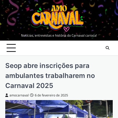
Skip
to
content
Notícias, entrevistas e história do Carnaval carioca!
Seop abre inscrições para
ambulantes trabalharem no
Carnaval 2025
amocarnaval
6 de fevereiro de 2025