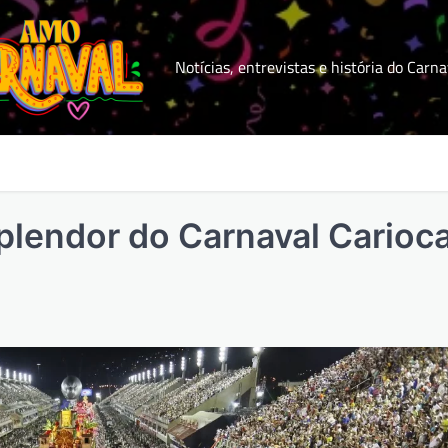
Notícias, entrevistas e história do Carna
plendor do Carnaval Carioc