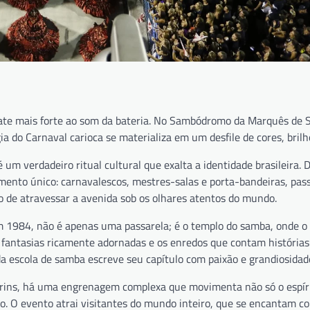
bate mais forte ao som da bateria. No Sambódromo da Marquês de S
a do Carnaval carioca se materializa em um desfile de cores, bril
 um verdadeiro ritual cultural que exalta a identidade brasileira. 
ento único: carnavalescos, mestres-salas e porta-bandeiras, pass
o de atravessar a avenida sob os olhares atentos do mundo.
1984, não é apenas uma passarela; é o templo do samba, onde o 
s fantasias ricamente adornadas e os enredos que contam histórias
 escola de samba escreve seu capítulo com paixão e grandiosidad
orins, há uma engrenagem complexa que movimenta não só o espír
o. O evento atrai visitantes do mundo inteiro, que se encantam c