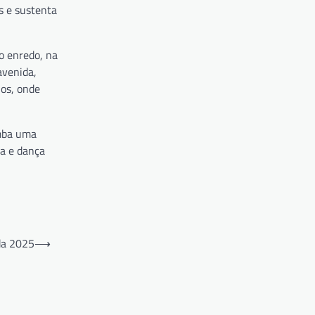
s e sustenta
o enredo, na
avenida,
hos, onde
amba uma
ta e dança
da 2025
⟶