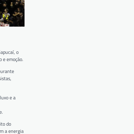
apucaí, o
ho e emoção.
Durante
istas,
luxo e a
e.
ito do
om a energia