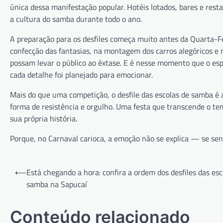
única dessa manifestação popular. Hotéis lotados, bares e re
a cultura do samba durante todo o ano.
A preparação para os desfiles começa muito antes da Quarta-Fe
confecção das fantasias, na montagem dos carros alegóricos e
possam levar o público ao êxtase. E é nesse momento que o esp
cada detalhe foi planejado para emocionar.
Mais do que uma competição, o desfile das escolas de samba é
forma de resistência e orgulho. Uma festa que transcende o te
sua própria história.
Porque, no Carnaval carioca, a emoção não se explica — se sente
Navegação
⟵
Está chegando a hora: confira a ordem dos desfiles das esc
de
samba na Sapucaí
Post
Conteúdo relacionado