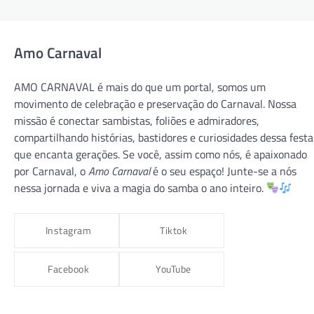
Amo Carnaval
AMO CARNAVAL é mais do que um portal, somos um
movimento de celebração e preservação do Carnaval. Nossa
missão é conectar sambistas, foliões e admiradores,
compartilhando histórias, bastidores e curiosidades dessa festa
que encanta gerações. Se você, assim como nós, é apaixonado
CARNAVAL 2026
CARNAVAL RJ
GRUPO ESPECIAL
por Carnaval, o
Amo Carnaval
é o seu espaço! Junte-se a nós
VILA ISABEL
nessa jornada e viva a magia do samba o ano inteiro.
VILA ISABEL 2026 – “Macumbembê,
Samborembá: Sonhei que um Sambista
Instagram
Tiktok
Sonhou a África”
amocarnaval
9 de dezembro de 2025
Facebook
YouTube