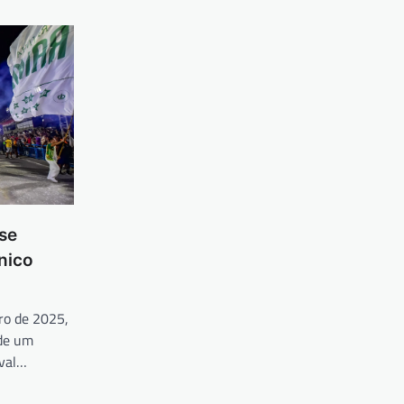
se
nico
ro de 2025,
 de um
aval…