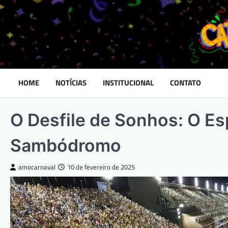
Skip
to
content
HOME
NOTÍCIAS
INSTITUCIONAL
CONTATO
O Desfile de Sonhos: O Es
Sambódromo
amocarnaval
10 de fevereiro de 2025