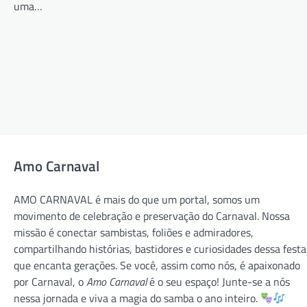
uma…
Amo Carnaval
AMO CARNAVAL é mais do que um portal, somos um
movimento de celebração e preservação do Carnaval. Nossa
missão é conectar sambistas, foliões e admiradores,
compartilhando histórias, bastidores e curiosidades dessa festa
que encanta gerações. Se você, assim como nós, é apaixonado
CARNAVAL 2026
CARNAVAL RJ
GRUPO ESPECIAL
por Carnaval, o
Amo Carnaval
é o seu espaço! Junte-se a nós
VILA ISABEL
nessa jornada e viva a magia do samba o ano inteiro.