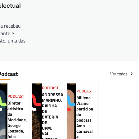
electual
ra recebeu
ante e
sto, uma das
Podcast
Ver todos
PODCAST
PODCAST
ANDRESSA
PODCAST
Millena
MARINHO,
Diretor
Wainer
RAINHA
artístico
participa
DE
da
do
BATERIA
Mocidade,
podcast
DE
George
Amo
UPM,
Louzada,
Carnaval
VAI
foi o
e