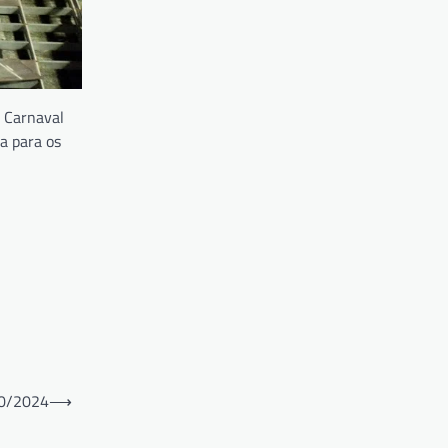
o Carnaval
a para os
0/2024
⟶