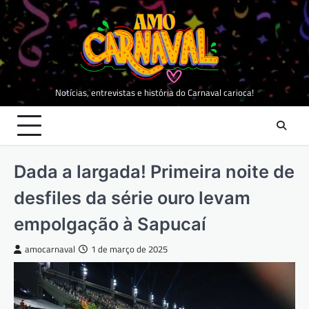
Skip
to
content
Notícias, entrevistas e história do Carnaval carioca!
Dada a largada! Primeira noite de
desfiles da série ouro levam
empolgação à Sapucaí
amocarnaval
1 de março de 2025