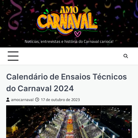
Skip
to
content
Notícias, entrevistas e história do Carnaval carioca!
Calendário de Ensaios Técnicos
do Carnaval 2024
amocarnaval
17 de outubro de 2023