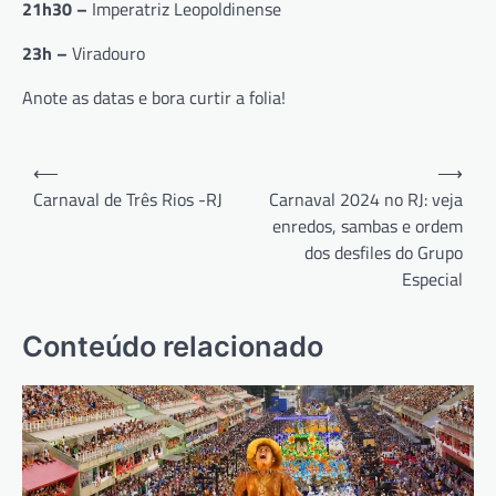
21h30 –
Imperatriz Leopoldinense
23h –
Viradouro
Anote as datas e bora curtir a folia!
Navegação
⟵
⟶
de
Carnaval de Três Rios -RJ
Carnaval 2024 no RJ: veja
enredos, sambas e ordem
Post
dos desfiles do Grupo
Especial
Conteúdo relacionado