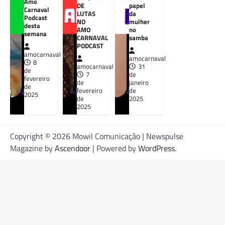
Amo
DE
papel
Carnaval
LUTAS
da
Podcast
NO
mulher
desta
AMO
no
semana
CARNAVAL
samba
PODCAST
amocarnaval
amocarnaval
8
amocarnaval
31
de
7
de
fevereiro
de
janeiro
de
fevereiro
de
2025
de
2025
2025
Copyright © 2026 Mowil Comunicação | Newspulse
Magazine by
Ascendoor
| Powered by
WordPress
.