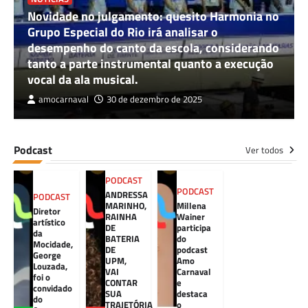
Novidade no julgamento: quesito Harmonia no
Grupo Especial do Rio irá analisar o
desempenho do canto da escola, considerando
tanto a parte instrumental quanto a execução
vocal da ala musical.
amocarnaval
30 de dezembro de 2025
Podcast
Ver todos
PODCAST
PODCAST
ANDRESSA
PODCAST
MARINHO,
Millena
Diretor
RAINHA
Wainer
artístico
DE
participa
da
BATERIA
do
Mocidade,
DE
podcast
George
UPM,
Amo
Louzada,
VAI
Carnaval
foi o
CONTAR
e
convidado
SUA
destaca
do
TRAJETÓRIA
o