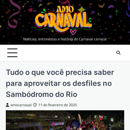
Skip
to
content
Notícias, entrevistas e história do Carnaval carioca!
Tudo o que você precisa saber
para aproveitar os desfiles no
Sambódromo do Rio
amocarnaval
11 de fevereiro de 2025