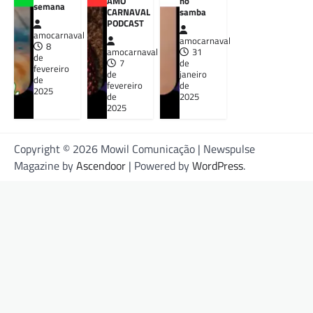
AMO
no
semana
CARNAVAL
samba
PODCAST
amocarnaval
amocarnaval
8
amocarnaval
31
de
7
de
fevereiro
de
janeiro
de
fevereiro
de
2025
de
2025
2025
Copyright © 2026 Mowil Comunicação | Newspulse
Magazine by
Ascendoor
| Powered by
WordPress
.