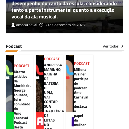
desempenho do canto da escola, considerando
tanto a parte instrumental quanto a execução
vocal da ala musical.
amocarnaval
30 de dezembro de 2025
Podcast
Ver todos
PODCAST
PODCAST
ANDRESSA
PODCAST
MARINHO,
Millena
Diretor
RAINHA
Wainer
artístico
DE
participa
da
BATERIA
do
Mocidade,
DE
podcast
George
UPM,
Amo
Louzada,
VAI
Carnaval
foi o
CONTAR
e
convidado
SUA
destaca
do
TRAJETÓRIA
o
Amo
DE
papel
Carnaval
LUTAS
da
Podcast
NO
mulher
desta