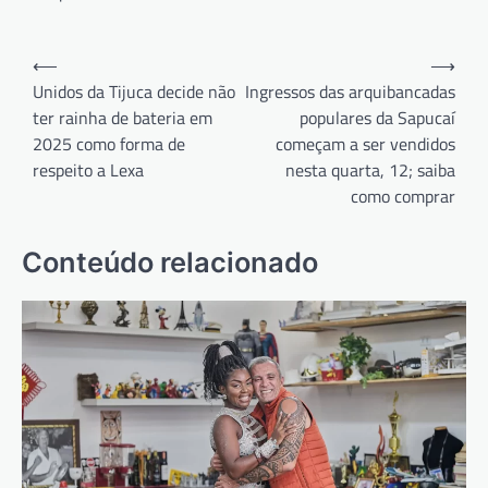
Navegação
⟵
⟶
de
Unidos da Tijuca decide não
Ingressos das arquibancadas
ter rainha de bateria em
populares da Sapucaí
Post
2025 como forma de
começam a ser vendidos
respeito a Lexa
nesta quarta, 12; saiba
como comprar
Conteúdo relacionado