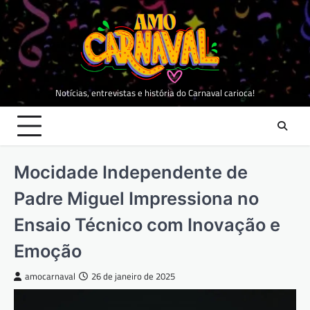
Skip
to
content
Notícias, entrevistas e história do Carnaval carioca!
Mocidade Independente de
Padre Miguel Impressiona no
Ensaio Técnico com Inovação e
Emoção
amocarnaval
26 de janeiro de 2025