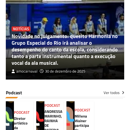
NOTÍCIAS
Novidade no julgamento: quesito Harmonia no
Grupo Especial do Rio irá analisar o
desempenho do canto da escola, considerando
tanto a parte instrumental quanto a execução
vocal da ala musical.
amocarnaval
30 de dezembro de 2025
Podcast
Ver todos
PODCAST
PODCAST
ANDRESSA
PODCAST
MARINHO,
Millena
Diretor
RAINHA
Wainer
artístico
DE
participa
da
BATERIA
do