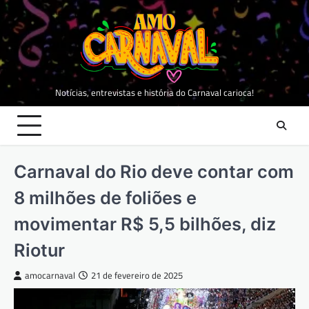
Skip
to
content
Notícias, entrevistas e história do Carnaval carioca!
Carnaval do Rio deve contar com
8 milhões de foliões e
movimentar R$ 5,5 bilhões, diz
Riotur
amocarnaval
21 de fevereiro de 2025