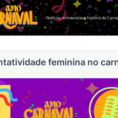
Notícias, entrevistas e história do Carna
ntatividade feminina no car