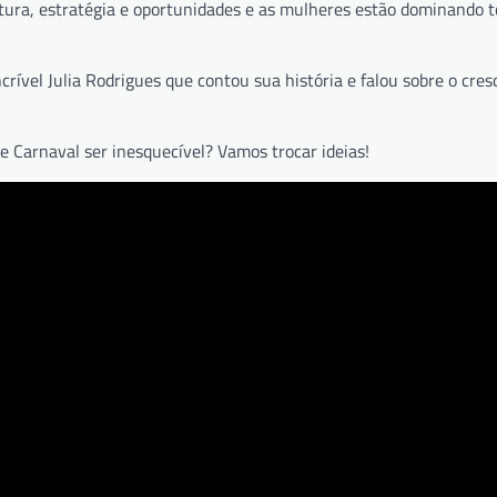
ltura, estratégia e oportunidades e as mulheres estão dominando t
crível Julia Rodrigues que contou sua história e falou sobre o cre
 Carnaval ser inesquecível? Vamos trocar ideias!