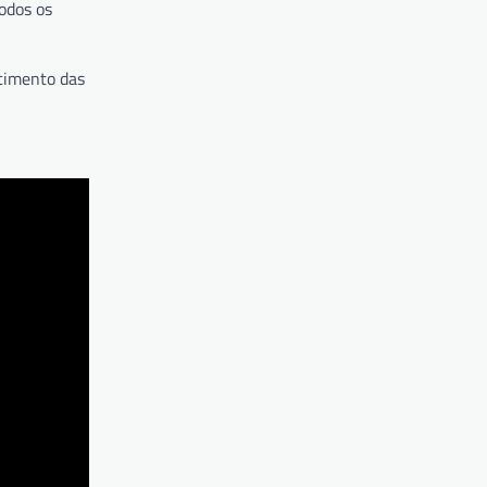
odos os
scimento das