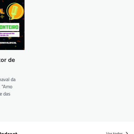
tor de
o
naval da
t “Amo
e das
Podcast
Ver todos