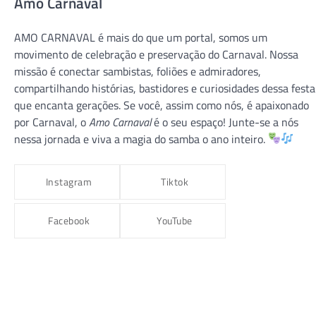
Amo Carnaval
AMO CARNAVAL é mais do que um portal, somos um
movimento de celebração e preservação do Carnaval. Nossa
missão é conectar sambistas, foliões e admiradores,
compartilhando histórias, bastidores e curiosidades dessa festa
que encanta gerações. Se você, assim como nós, é apaixonado
CARNAVAL 2026
CARNAVAL RJ
GRUPO ESPECIAL
por Carnaval, o
Amo Carnaval
é o seu espaço! Junte-se a nós
VILA ISABEL
nessa jornada e viva a magia do samba o ano inteiro.
VILA ISABEL 2026 – “Macumbembê,
Samborembá: Sonhei que um Sambista
Instagram
Tiktok
Sonhou a África”
amocarnaval
9 de dezembro de 2025
Facebook
YouTube