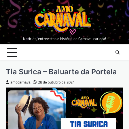
Skip
to
content
Notícias, entrevistas e história do Carnaval carioca!
Tia Surica – Baluarte da Portela
amocarnaval
28 de outubro de 2024