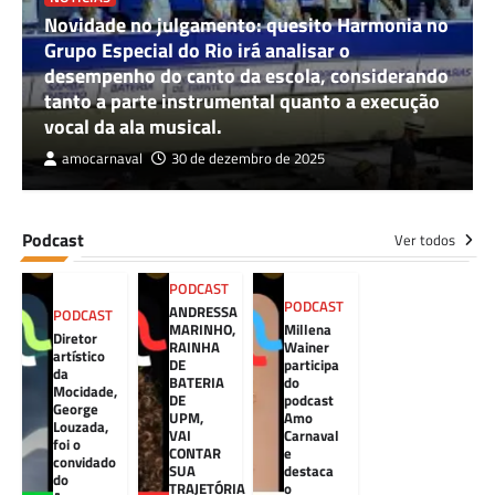
Novidade no julgamento: quesito Harmonia no
Grupo Especial do Rio irá analisar o
desempenho do canto da escola, considerando
tanto a parte instrumental quanto a execução
vocal da ala musical.
amocarnaval
30 de dezembro de 2025
Podcast
Ver todos
PODCAST
PODCAST
ANDRESSA
PODCAST
MARINHO,
Millena
Diretor
RAINHA
Wainer
artístico
DE
participa
da
BATERIA
do
Mocidade,
DE
podcast
George
UPM,
Amo
Louzada,
VAI
Carnaval
foi o
CONTAR
e
convidado
SUA
destaca
do
TRAJETÓRIA
o