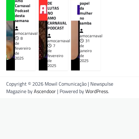
Amo
DE
papel
Carnaval
LUTAS
da
Podcast
NO
mulher
desta
AMO
no
semana
CARNAVAL
samba
PODCAST
amocarnaval
amocarnaval
8
amocarnaval
31
de
7
de
fevereiro
de
janeiro
de
fevereiro
de
2025
de
2025
2025
Copyright © 2026 Mowil Comunicação | Newspulse
Magazine by
Ascendoor
| Powered by
WordPress
.