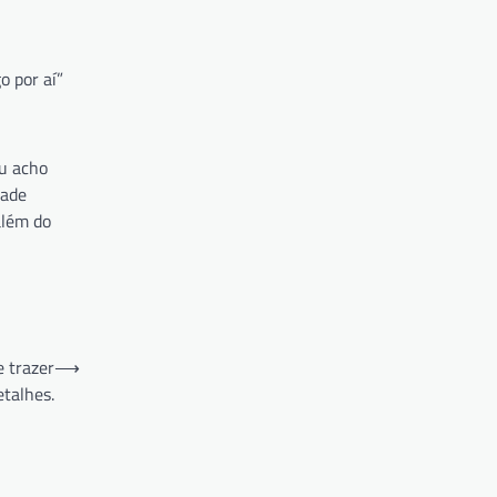
o por aí”
Eu acho
dade
além do
 trazer
⟶
etalhes.