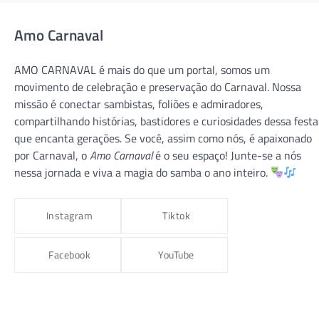
Amo Carnaval
AMO CARNAVAL é mais do que um portal, somos um
movimento de celebração e preservação do Carnaval. Nossa
missão é conectar sambistas, foliões e admiradores,
compartilhando histórias, bastidores e curiosidades dessa festa
que encanta gerações. Se você, assim como nós, é apaixonado
CARNAVAL 2026
CARNAVAL RJ
GRUPO ESPECIAL
por Carnaval, o
Amo Carnaval
é o seu espaço! Junte-se a nós
VILA ISABEL
nessa jornada e viva a magia do samba o ano inteiro.
VILA ISABEL 2026 – “Macumbembê,
Samborembá: Sonhei que um Sambista
Instagram
Tiktok
Sonhou a África”
amocarnaval
9 de dezembro de 2025
Facebook
YouTube