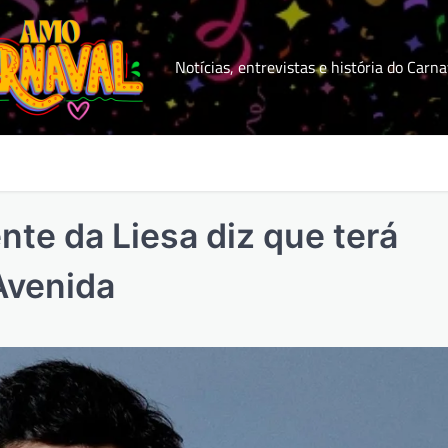
Notícias, entrevistas e história do Carna
nte da Liesa diz que terá
Avenida