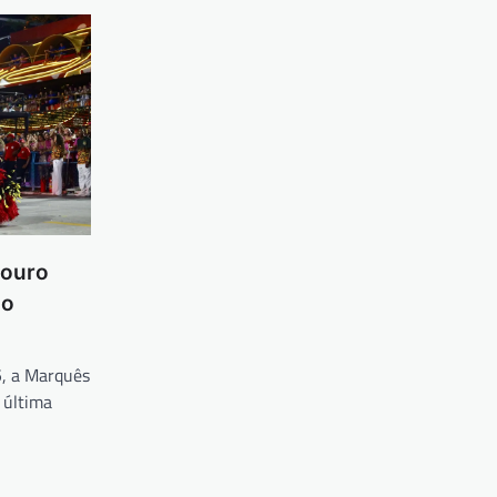
 ouro
ao
5, a Marquês
 última