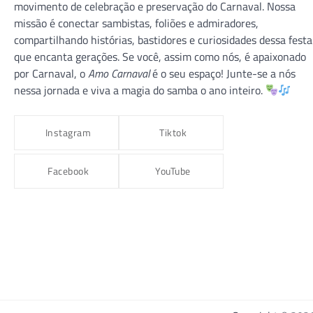
movimento de celebração e preservação do Carnaval. Nossa
missão é conectar sambistas, foliões e admiradores,
compartilhando histórias, bastidores e curiosidades dessa festa
que encanta gerações. Se você, assim como nós, é apaixonado
CARNAVAL 2026
CARNAVAL RJ
GRUPO ESPECIAL
por Carnaval, o
Amo Carnaval
é o seu espaço! Junte-se a nós
VILA ISABEL
nessa jornada e viva a magia do samba o ano inteiro.
VILA ISABEL 2026 – “Macumbembê,
Samborembá: Sonhei que um Sambista
Instagram
Tiktok
Sonhou a África”
amocarnaval
9 de dezembro de 2025
Facebook
YouTube