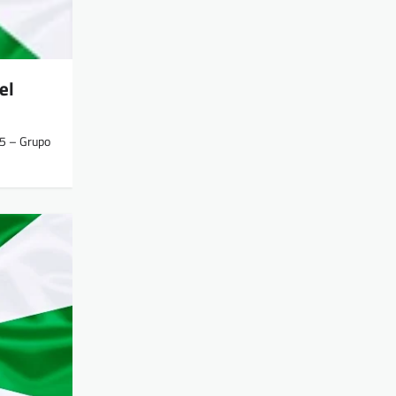
el
5 – Grupo