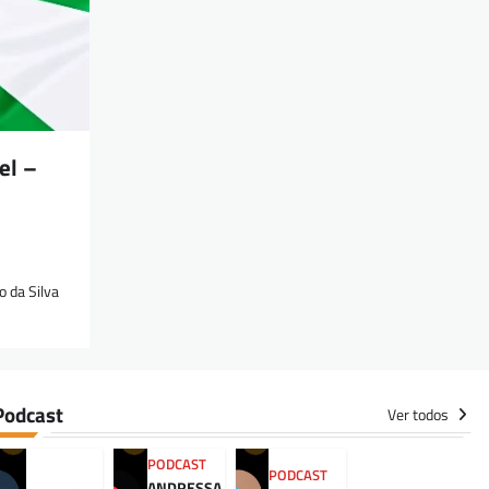
el –
 da Silva
Podcast
Ver todos
PODCAST
PODCAST
ANDRESSA